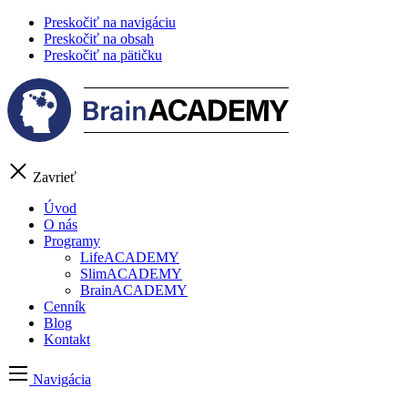
Preskočiť na navigáciu
Preskočiť na obsah
Preskočiť na pätičku
Zavrieť
Úvod
O nás
Programy
LifeACADEMY
SlimACADEMY
BrainACADEMY
Cenník
Blog
Kontakt
Navigácia